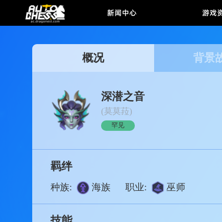
新闻中心
概况
背
深潜之音
(莫莫菈)
罕见
羁绊
种族:
海族
职业:
巫师