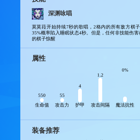
技能
深渊咏唱
莫莫菈开始持续7秒的歌唱，2格内的所有敌
35%概率陷入睡眠状态4秒。但是，任何非技
的棋子惊醒
属性
0%
1.2
4
550
55
生命值
攻击力
护甲
攻击间隔
魔法抗