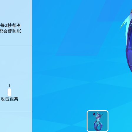
方棋子每2秒都有
能伤害都会使睡眠
1
性
攻击距离