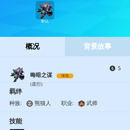
默认
概况
背景故事
5
晦暗之谋
传说
(道衍)
羁绊
种族:
熊猫人
职业:
武师
技能