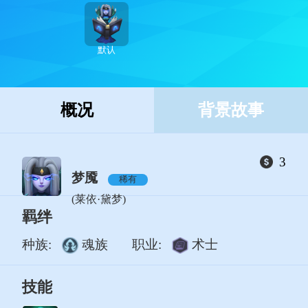
默认
概况
背景故事
3
梦魇
稀有
(莱依·黛梦)
羁绊
种族:
魂族
职业:
术士
技能