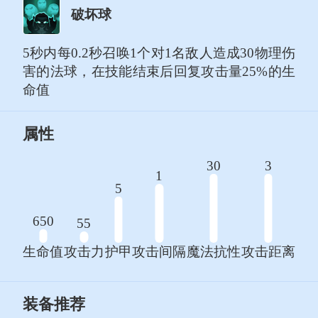
破坏球
5秒内每0.2秒召唤1个对1名敌人造成30物理伤
害的法球，在技能结束后回复攻击量25%的生
命值
属性
30
3
1
5
650
55
生命值
攻击力
护甲
攻击间隔
魔法抗性
攻击距离
装备推荐