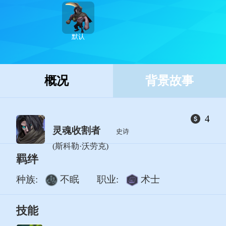
默认
概况
背景故事
4
灵魂收割者
史诗
(斯科勒·沃劳克)
羁绊
种族:
不眠
职业:
术士
技能