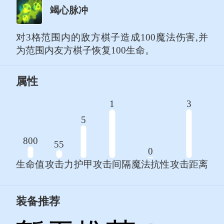
竭心脉冲
对3格范围内的敌方棋子造成100魔法伤害,并
为范围内友方棋子恢复100生命。
属性
1
3
5
800
55
0
生命值
攻击力
护甲
攻击间隔
魔法抗性
攻击距离
装备推荐