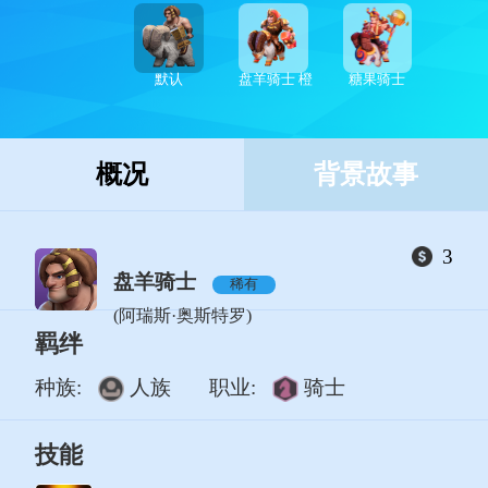
默认
盘羊骑士 橙
糖果骑士
概况
背景故事
3
盘羊骑士
稀有
(阿瑞斯·奥斯特罗)
羁绊
种族:
人族
职业:
骑士
技能