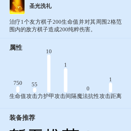
圣光洗礼
治疗1个友方棋子200生命值并对其周围2格范
围内的敌方棋子造成200纯粹伤害。
属性
10
1
1
750
55
0
生命值
攻击力
护甲
攻击间隔
魔法抗性
攻击距离
装备推荐