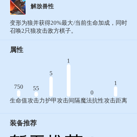
解放兽性
变形为狼并获得20%最大/当前生命加成，同时
召唤2只狼攻击敌方棋子。
属性
1
5
1
750
55
0
生命值
攻击力
护甲
攻击间隔
魔法抗性
攻击距离
装备推荐