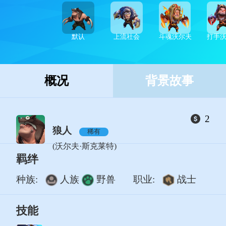
默认
上流社会
斗魂沃尔夫
打手
概况
背景故事
2
狼人
稀有
(沃尔夫·斯克莱特)
羁绊
种族:
人族
野兽
职业:
战士
技能