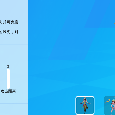
0攻击力并可免疫
格区域的风刃，对
3
性
攻击距离