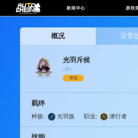
新闻中心
概况
背
光羽斥候
(姝)
传说
羁绊
种族:
光羽族
职业:
潜行