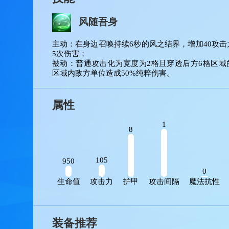
技能
风随吾身
主动：在身边召唤持续6秒的风之结界，增加4
5次伤害； 

被动：普通攻击化为宽度为2格且穿透后方6
区域内敌方单位造成50%纯粹伤害。
属性
1
8
105
950
0
生命值
攻击力
护甲
攻击间隔
魔法抗