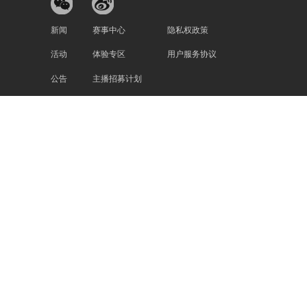
新闻
赛事中心
隐私权政策
活动
体验专区
用户服务协议
公告
主播招募计划
©2020-2022 All Rights Reserved.版权所有.成都龙渊网络科技有
028-86734773
蜀ICP备13010684号-9
川网文 [2020]1106-196号